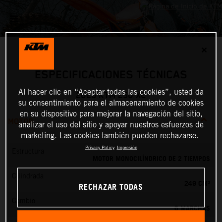
✕
ESPECIFICACIONES TÉCNICAS
Al hacer clic en “Aceptar todas las cookies”, usted da
2026 KTM 250 XC
su consentimiento para el almacenamiento de cookies
en su dispositivo para mejorar la navegación del sitio,
MOTOR
analizar el uso del sitio y apoyar nuestros esfuerzos de
marketing. Las cookies también pueden rechazarse.
Privacy Policy
Impresión
Estructura
MOTOR MONOCILÍNDRICO DE 2 TIEMPOS
Cilindrada
249 CM³
RECHAZAR TODAS
Cambio
6 MARCHAS