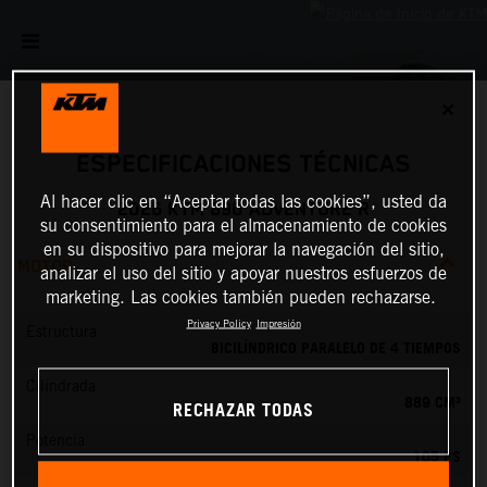
✕
ESPECIFICACIONES TÉCNICAS
Al hacer clic en “Aceptar todas las cookies”, usted da
2026 KTM 890 ADVENTURE R
su consentimiento para el almacenamiento de cookies
en su dispositivo para mejorar la navegación del sitio,
MOTOR
analizar el uso del sitio y apoyar nuestros esfuerzos de
marketing. Las cookies también pueden rechazarse.
Privacy Policy
Impresión
Estructura
BICILÍNDRICO PARALELO DE 4 TIEMPOS
Cilindrada
889 CM³
RECHAZAR TODAS
Potencia
105 PS