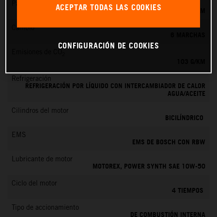
Par máximo
ACEPTAR TODAS LAS COOKIES
100 NM
Cambio
6 MARCHAS
CONFIGURACIÓN DE COOKIES
Emisiones de CO
2
103 G/KM
Refrigeración
REFRIGERACIÓN POR LÍQUIDO CON INTERCAMBIADOR DE CALOR
AGUA/ACEITE
Cilindros del motor
BICILÍNDRICO
EMS
EMS DE BOSCH CON RBW
Lubricante de motor
MOTOREX, POWER SYNTH SAE 10W-50
Ciclo del motor
4 TIEMPOS
Tipo de accionamiento
DE COMBUSTIÓN INTERNA