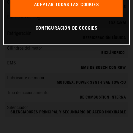
Cambio
ACEPTAR TODAS LAS COOKIES
6 MARCHAS
Emisiones de CO
2
103 G/KM
CONFIGURACIÓN DE COOKIES
Refrigeración
REFRIGERACIÓN LÍQUIDA
Cilindros del motor
BICILÍNDRICO
EMS
EMS DE BOSCH CON RBW
Lubricante de motor
MOTOREX, POWER SYNTH SAE 10W-50
Tipo de accionamiento
DE COMBUSTIÓN INTERNA
Silenciador
SILENCIADORES PRINCIPAL Y SECUNDARIO DE ACERO INOXIDABLE