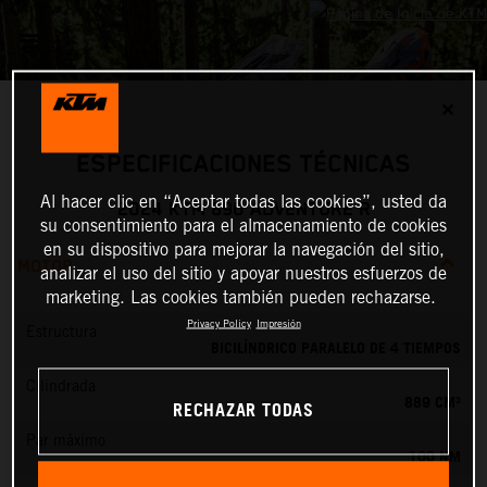
✕
ESPECIFICACIONES TÉCNICAS
Al hacer clic en “Aceptar todas las cookies”, usted da
2024 KTM 890 ADVENTURE R
su consentimiento para el almacenamiento de cookies
en su dispositivo para mejorar la navegación del sitio,
MOTOR
analizar el uso del sitio y apoyar nuestros esfuerzos de
marketing. Las cookies también pueden rechazarse.
Privacy Policy
Impresión
Estructura
BICILÍNDRICO PARALELO DE 4 TIEMPOS
Cilindrada
889 CM³
RECHAZAR TODAS
Par máximo
100 NM