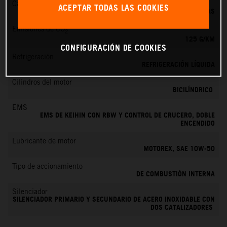
Cambio
ACEPTAR TODAS LAS COOKIES
6 MARCHAS
Emisiones de CO
2
125 G/KM
CONFIGURACIÓN DE COOKIES
Refrigeración
REFRIGERACIÓN LÍQUIDA
Cilindros del motor
BICILÍNDRICO
EMS
EMS DE KEIHIN CON RBW Y CONTROL DE CRUCERO, DOBLE
ENCENDIDO
Lubricante de motor
MOTOREX, SAE 10W-50
Tipo de accionamiento
DE COMBUSTIÓN INTERNA
Silenciador
SILENCIADOR PRIMARIO Y SECUNDARIO DE ACERO INOXIDABLE CON
DOS CATALIZADORES