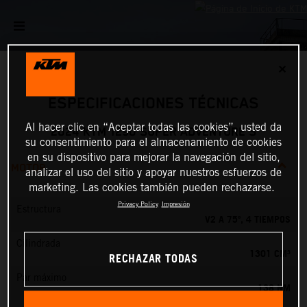
✕
ESPECIFICACIONES TÉCNICAS
Al hacer clic en “Aceptar todas las cookies”, usted da
2024 KTM 1290 SUPER ADVENTURE S
su consentimiento para el almacenamiento de cookies
en su dispositivo para mejorar la navegación del sitio,
MOTOR
analizar el uso del sitio y apoyar nuestros esfuerzos de
marketing. Las cookies también pueden rechazarse.
Privacy Policy
Impresión
Estructura
V2 A 75º, 4 TIEMPOS
Cilindrada
1301 CM³
RECHAZAR TODAS
Par máximo
138 NM