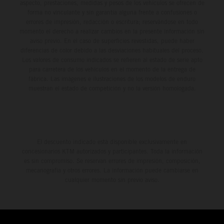
aspecto, prestaciones, medidas y pesos de los vehículos se ofrecen de
forma no vinculante y sin garantía alguna frente a confusiones o
errores de impresión, redacción o escritura; reservándose en todo
momento el derecho a realizar cambios en la presente información sin
aviso previo. En el caso de superficies revestidas, puede haber
diferencias de color debido a las desviaciones habituales del proceso.
Los valores de consumo indicados se refieren al estado de serie apto
para carretera de los vehículos en el momento de la entrega de
fábrica. Las imágenes e ilustraciones de los modelos de enduro
muestran el estado de competición y no la versión homologada.
El descuento indicado está disponible exclusivamente en
concesionarios KTM autorizados y participantes. Toda la información
es sin compromiso. Se reservan errores de impresión, composición,
mecanografía y otros errores. La información puede cambiarse en
cualquier momento sin previo aviso.