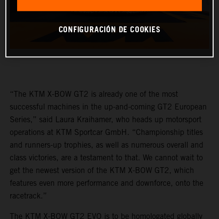
CONFIGURACIÓN DE COOKIES
“The KTM X-BOW GT2 is already one of the most
successful machines in the up-and-coming GT2 European
Series,” said Laura Kraihamer, who heads up motorsport
operations at KTM Sportcar GmbH. “Championship titles
and runners-up trophies, as well as numerous overall and
class victories, are a testament to that. We cannot wait to
get the newest version of the KTM X-BOW GT2, which
features even more performance and downforce, onto the
racetrack.”
The KTM X-BOW GT2 EVO is to be homologated globally