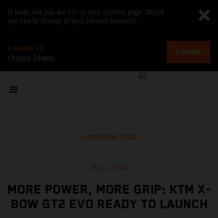
It looks like you are not on your country page. Would
you like to change to your current location?
CHANGE TO
CHANGE
United States
MOSTRAR TODO
26 jun. 2024
MORE POWER, MORE GRIP: KTM X-
BOW GT2 EVO READY TO LAUNCH