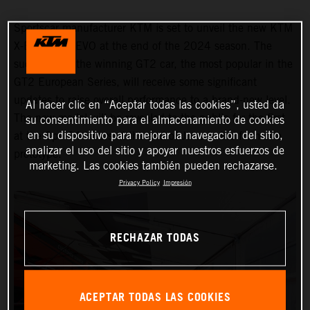
Sportscar manufacturer KTM is set to unveil the new KTM
X-BOW GT2 EVO at the end of the 2024 season. The
successor to the winning GT2 car, the most popular in the
GT2 European Series, will receive some significant
updates to raise overall performance to a brand-new level.
Al hacer clic en “Aceptar todas las cookies”, usted da
The new model will be revealed to the public for the first
su consentimiento para el almacenamiento de cookies
en su dispositivo para mejorar la navegación del sitio,
at the Spa 24 Hours at the end of June in the form of a
analizar el uso del sitio y apoyar nuestros esfuerzos de
prototype.
marketing. Las cookies también pueden rechazarse.
Privacy Policy
Impresión
RECHAZAR TODAS
ACEPTAR TODAS LAS COOKIES