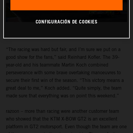
CONFIGURACIÓN DE COOKIES
“The racing was hard but fair, and I’m sure we put on a
good show for the fans,” said Reinhard Kofler. The 39-
year-old and his teammate Martin Koch combined
perseverance with some brave overtaking manoeuvres to
secure their first win of the season. “This victory means a
great deal to me,” Koch added. “Quite simply, the team
made sure that everything was on point this weekend.”
razoon – more than racing were another customer team
who showed that the KTM X-BOW GT2 is an excellent
platform in GT2 motorsport. Even though the team are one