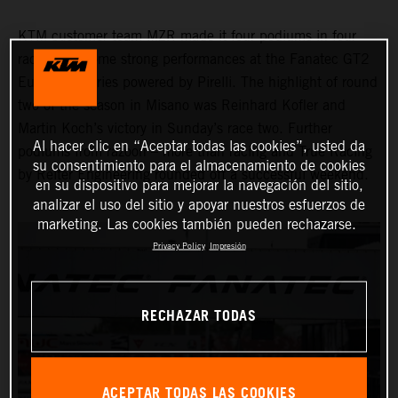
KTM customer team MZR made it four podiums in four
races with some strong performances at the Fanatec GT2
European Series powered by Pirelli. The highlight of round
two of the season in Misano was Reinhard Kofler and
Martin Koch’s victory in Sunday’s race two. Further
Al hacer clic en “Aceptar todas las cookies”, usted da
podiums from razoon – more than racing and True Racing
su consentimiento para el almacenamiento de cookies
by Reiter Engineering rounded off a successful weekend.
en su dispositivo para mejorar la navegación del sitio,
analizar el uso del sitio y apoyar nuestros esfuerzos de
marketing. Las cookies también pueden rechazarse.
Privacy Policy
Impresión
RECHAZAR TODAS
ACEPTAR TODAS LAS COOKIES