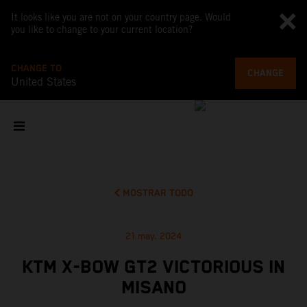
It looks like you are not on your country page. Would
you like to change to your current location?
CHANGE TO
CHANGE
United States
MOSTRAR TODO
21 may. 2024
KTM X-BOW GT2 VICTORIOUS IN
MISANO