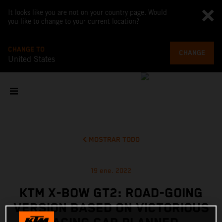
It looks like you are not on your country page. Would
you like to change to your current location?
CHANGE TO
CHANGE
United States
MOSTRAR TODO
19 ene. 2022
KTM X-BOW GT2: ROAD-GOING
VERSION BASED ON VICTORIOUS