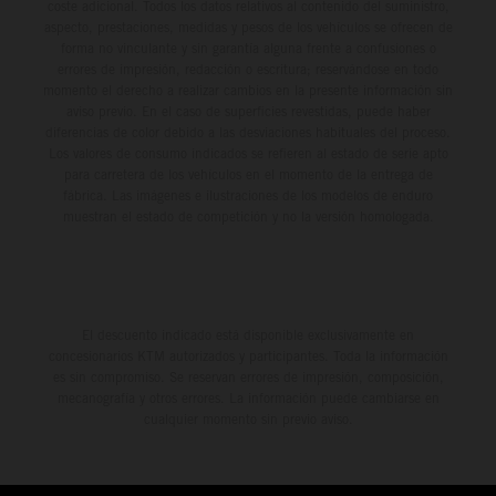
coste adicional. Todos los datos relativos al contenido del suministro,
aspecto, prestaciones, medidas y pesos de los vehículos se ofrecen de
forma no vinculante y sin garantía alguna frente a confusiones o
errores de impresión, redacción o escritura; reservándose en todo
momento el derecho a realizar cambios en la presente información sin
aviso previo. En el caso de superficies revestidas, puede haber
diferencias de color debido a las desviaciones habituales del proceso.
Los valores de consumo indicados se refieren al estado de serie apto
para carretera de los vehículos en el momento de la entrega de
fábrica. Las imágenes e ilustraciones de los modelos de enduro
muestran el estado de competición y no la versión homologada.
El descuento indicado está disponible exclusivamente en
concesionarios KTM autorizados y participantes. Toda la información
es sin compromiso. Se reservan errores de impresión, composición,
mecanografía y otros errores. La información puede cambiarse en
cualquier momento sin previo aviso.