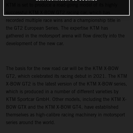
KTM is set to produce a road-going model of its highly
successful KTM X-BOW GT2 racing car, which has
recorded multiple race wins and a championship title in
the GT2 European Series. The expertise KTM has
gathered in the motorsport arena will flow directly into the
development of the new car.
The basis for the new road car will be the KTM X-BOW
GT2, which celebrated its racing debut in 2021. The KTM
X-BOW GT2 is the latest version of the KTM X-BOW series,
which is produced in a number of different varieties by
KTM Sportcar GmbH. Other models, including the KTM X-
BOW GTX and the KTM X-BOW GT4, have established
themselves as high-calibre racing machinery in motorsport
series around the world.