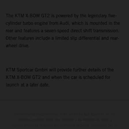
The KTM X-BOW GT2 is powered by the legendary five-
cylinder turbo engine from Audi, which is mounted in the
rear and features a seven-speed direct shift transmission.
Other features include a limited slip differential and rear-
wheel drive.
KTM Sportcar GmbH will provide further details of the
KTM X-BOW GT2 and when the car is scheduled for
launch at a later date.
Determinadas características de los vehículos que aparecen en las
imágenes pueden variar con respecto a los modelos de serie, y
algunas imágenes muestran equipamiento opcional, disponible por un