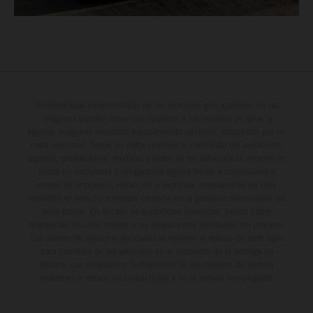
Determinadas características de los vehículos que aparecen en las
imágenes pueden variar con respecto a los modelos de serie, y
algunas imágenes muestran equipamiento opcional, disponible por un
coste adicional. Todos los datos relativos al contenido del suministro,
aspecto, prestaciones, medidas y pesos de los vehículos se ofrecen de
forma no vinculante y sin garantía alguna frente a confusiones o
errores de impresión, redacción o escritura; reservándose en todo
momento el derecho a realizar cambios en la presente información sin
aviso previo. En el caso de superficies revestidas, puede haber
diferencias de color debido a las desviaciones habituales del proceso.
Los valores de consumo indicados se refieren al estado de serie apto
para carretera de los vehículos en el momento de la entrega de
fábrica. Las imágenes e ilustraciones de los modelos de enduro
muestran el estado de competición y no la versión homologada.