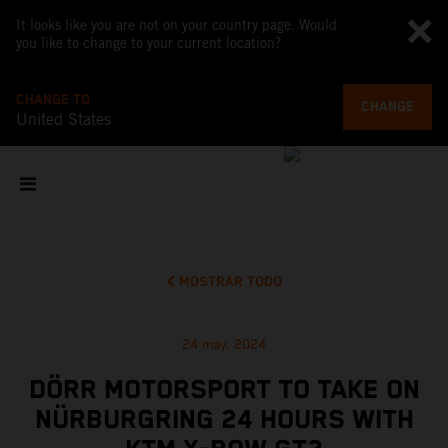
It looks like you are not on your country page. Would
you like to change to your current location?
CHANGE TO
CHANGE
United States
MOSTRAR TODO
24 may. 2024
DÖRR MOTORSPORT TO TAKE ON
NÜRBURGRING 24 HOURS WITH