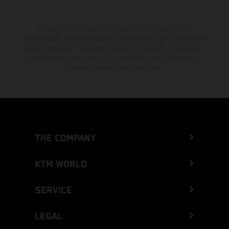
El descuento indicado está disponible exclusivamente en
concesionarios KTM autorizados y participantes. Toda la información
es sin compromiso. Se reservan errores de impresión, composición,
mecanografía y otros errores. La información puede cambiarse en
cualquier momento sin previo aviso.
THE COMPANY
KTM WORLD
SERVICE
LEGAL