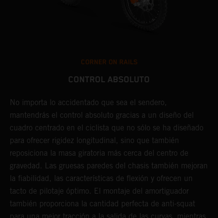
CORNER ON RAILS
CONTROL ABSOLUTO
No importa lo accidentado que sea el sendero,
L
mantendrás el control absoluto gracias a un diseño del
d
cuadro centrado en el ciclista que no sólo se ha diseñado
c
para ofrecer rigidez longitudinal, sino que también
p
reposiciona la masa giratoria más cerca del centro de
s
gravedad. Las gruesas paredes del chasis también mejoran
p
la fiabilidad, las características de flexión y ofrecen un
p
tacto de pilotaje óptimo. El montaje del amortiguador
h
también proporciona la cantidad perfecta de anti-squat
c
para una mejor tracción a la salida de las curvas, mientras
m