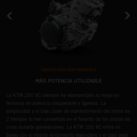
UNMATCHED PERFORMANCE
MÁS POTENCIA UTILIZABLE
de
La KTM 250 XC siempre ha representado lo mejor en
C
términos de potencia insuperable y ligereza. La
e
a
simplicidad y el bajo coste de mantenimiento del motor de
g
2 tiempos lo han convertido en el favorito de los pilotos de
u
cross durante generaciones. La KTM 250 XC entra en
l
boxes con el mismo rendimiento legendario y el bajo peso
p