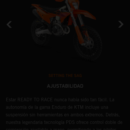
SETTING THE SAG
AJUSTABILIDAD
Estar READY TO RACE nunca había sido tan fácil. La
L
e
autonomía de la gama Enduro de KTM incluye una
m
suspensión sin herramientas en ambos extremos. Detrás,
p
nuestra legendaria tecnología PDS ofrece control doble de
t
compresión ajustable a mano, permitiendo a los pilotos
m