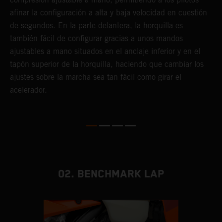
afinar la configuración a alta y baja velocidad en cuestión
a
de segundos. En la parte delantera, la horquilla es
f
también fácil de configurar gracias a unos mandos
d
ajustables a mano situados en el anclaje inferior y en el
T
tapón superior de la horquilla, haciendo que cambiar los
s
ajustes sobre la marcha sea tan fácil como girar el
s
acelerador.
a
m
02. BENCHMARK LAP