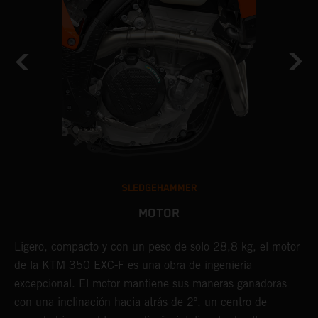
SLEDGEHAMMER
MOTOR
Ligero, compacto y con un peso de solo 28,8 kg, el motor
E
de la KTM 350 EXC-F es una obra de ingeniería
p
excepcional. El motor mantiene sus maneras ganadoras
e
o
con una inclinación hacia atrás de 2º, un centro de
p