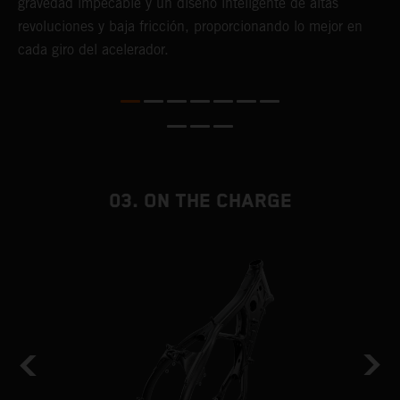
a
gravedad impecable y un diseño inteligente de altas
p
revoluciones y baja fricción, proporcionando lo mejor en
g
ás
cada giro del acelerador.
f
te
03. ON THE CHARGE