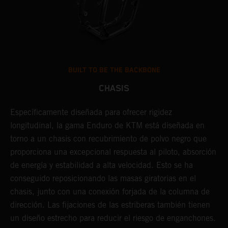
BUILT TO BE THE BACKBONE
CHASIS
U
Específicamente diseñada para ofrecer rigidez
t
longitudinal, la gama Enduro de KTM está diseñada en
p
torno a un chasis con recubrimiento de polvo negro que
l
proporciona una excepcional respuesta al piloto, absorción
r
de energía y estabilidad a alta velocidad. Esto se ha
c
conseguido reposicionando las masas giratorias en el
s
chasis, junto con una conexión forjada de la columna de
t
dirección. Las fijaciones de las estriberas también tienen
c
un diseño estrecho para reducir el riesgo de enganchones.