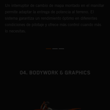
o
K
Un interruptor de cambio de mapa montado en el manillar
c
permite adaptar la entrega de potencia al terreno. El
Q
sistema garantiza un rendimiento óptimo en diferentes
e
condiciones de pilotaje y ofrece más control cuando más
f
lo necesitas.
04. BODYWORK & GRAPHICS