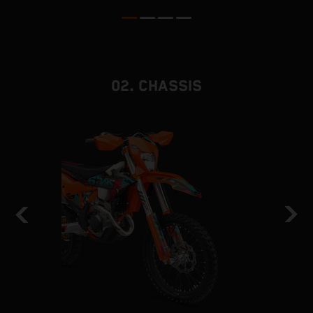
c
02. CHASSIS