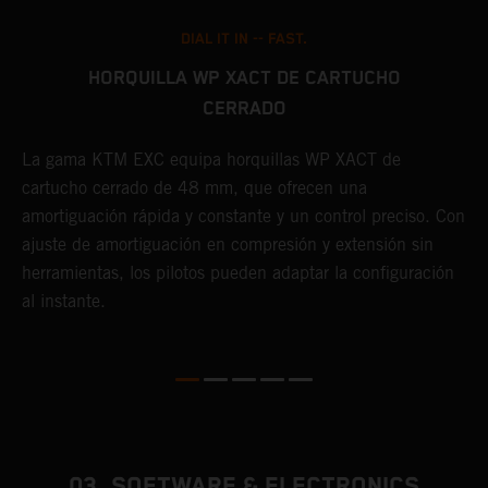
DIAL IT IN -- FAST.
HORQUILLA WP XACT DE CARTUCHO
CERRADO
E
a
La gama KTM EXC equipa horquillas WP XACT de
y
cartucho cerrado de 48 mm, que ofrecen una
t
amortiguación rápida y constante y un control preciso. Con
p
o
ajuste de amortiguación en compresión y extensión sin
herramientas, los pilotos pueden adaptar la configuración
al instante.
03. SOFTWARE & ELECTRONICS