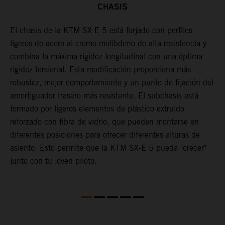
CHASIS
El chasis de la KTM SX-E 5 está forjado con perfiles
L
ligeros de acero al cromo-molibdeno de alta resistencia y
l
s,
combina la máxima rigidez longitudinal con una óptima
p
s
rigidez torsional. Esta modificación proporciona más
c
robustez, mejor comportamiento y un punto de fijación del
u
amortiguador trasero más resistente. El subchasis está
i
formado por ligeros elementos de plástico extruido
reforzado con fibra de vidrio, que pueden montarse en
diferentes posiciones para ofrecer diferentes alturas de
asiento. Esto permite que la KTM SX-E 5 pueda "crecer"
junto con tu joven piloto.