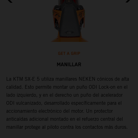
GET A GRIP
MANILLAR
La KTM SX-E 5 utiliza manillares NEKEN cónicos de alta
L
calidad. Esto permite montar un puño ODI Lock-on en el
m
lado izquierdo, y en el derecho un puño del acelerador
d
ODI vulcanizado, desarrollado específicamente para el
h
accionamiento electrónico del motor. Un protector
d
anticaídas adicional montado en el refuerzo central del
a
r
manillar protege al piloto contra los contactos más duros.
a
a