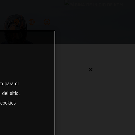
✕
o para el
del sitio,
 cookies