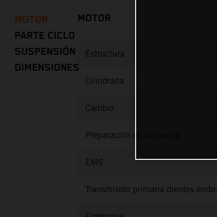
MOTOR
MOTOR
PARTE CICLO
SUSPENSIÓN
Estructura
DIMENSIONES
Cilindrada
Cambio
Preparación de la mezcla
EMS
Transmisión primaria dientes emb
Embrague