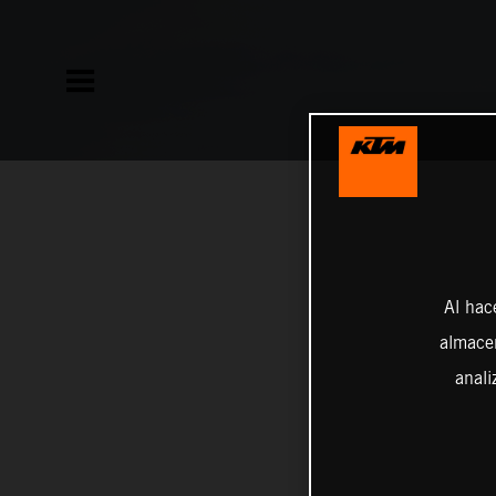
Al hac
almacen
anali