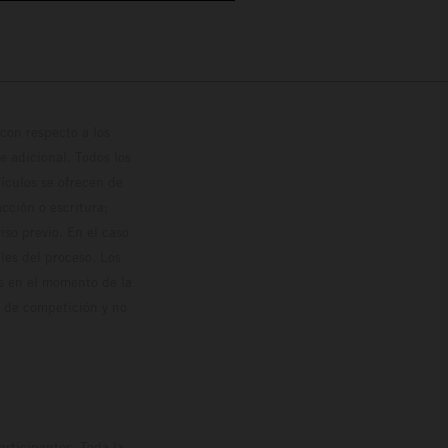
con respecto a los
 adicional. Todos los
hículos se ofrecen de
cción o escritura;
so previo. En el caso
les del proceso. Los
os en el momento de la
o de competición y no
rticipantes. Toda la