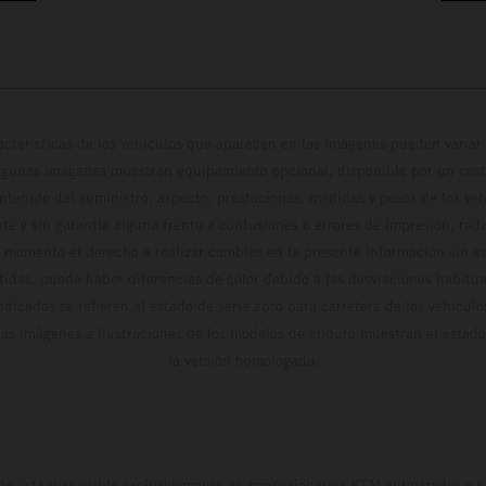
cterísticas de los vehículos que aparecen en las imágenes pueden variar 
algunas imágenes muestran equipamiento opcional, disponible por un coste
ontenido del suministro, aspecto, prestaciones, medidas y pesos de los ve
te y sin garantía alguna frente a confusiones o errores de impresión, reda
 momento el derecho a realizar cambios en la presente información sin avi
stidas, puede haber diferencias de color debido a las desviaciones habitua
dicados se refieren al estado de serie apto para carretera de los vehícul
Las imágenes e ilustraciones de los modelos de enduro muestran el estad
la versión homologada.
do está disponible exclusivamente en concesionarios KTM autorizados y pa