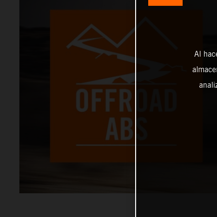
Al hac
almacen
anali