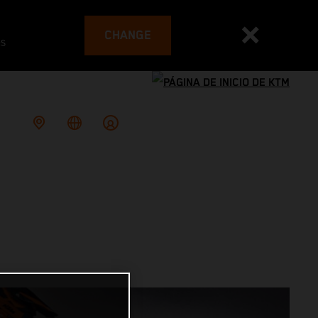
CHANGE
es