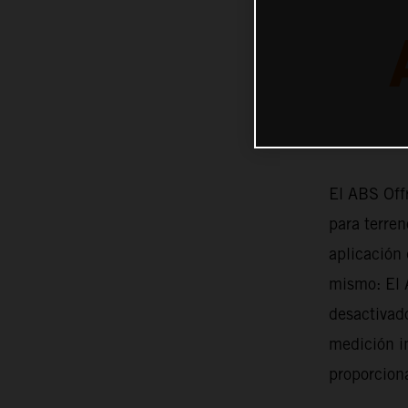
El ABS Off
para terren
aplicación 
mismo: El 
desactivado
medición in
proporciona