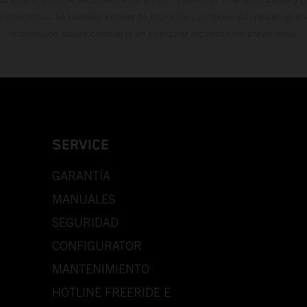
 compromiso. Se reservan errores de impresión, composición, mecanografía 
información puede cambiarse en cualquier momento sin previo aviso.
SERVICE
GARANTÍA
MANUALES
SEGURIDAD
CONFIGURATOR
MANTENIMIENTO
HOTLINE FREERIDE E