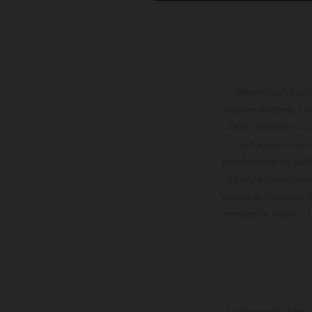
Determinadas cara
modelos de serie, y 
datos relativos al c
forma no vinculan
reservándose en todo
de superficies reve
valores de consumo in
entrega de fábrica. 
El descuento indica