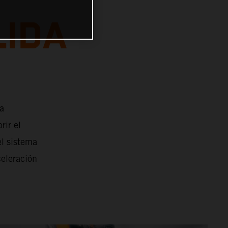
LIDA
la
rir el
el sistema
celeración