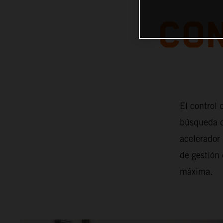
CON
El control 
búsqueda d
acelerador
de gestión
máxima.