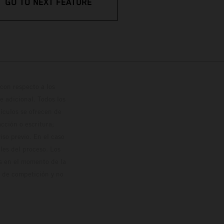
GO TO NEXT FEATURE
con respecto a los
 adicional. Todos los
hículos se ofrecen de
cción o escritura;
so previo. En el caso
les del proceso. Los
os en el momento de la
o de competición y no