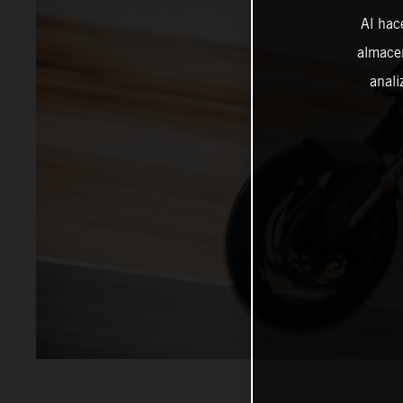
Al hac
almacen
anali