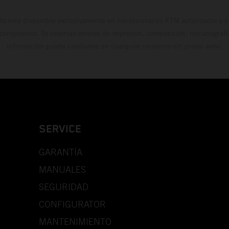
do está disponible exclusivamente en concesionarios KTM autorizados y pa
 compromiso. Se reservan errores de impresión, composición, mecanografía 
información puede cambiarse en cualquier momento sin previo aviso.
SERVICE
GARANTÍA
MANUALES
SEGURIDAD
CONFIGURATOR
MANTENIMIENTO