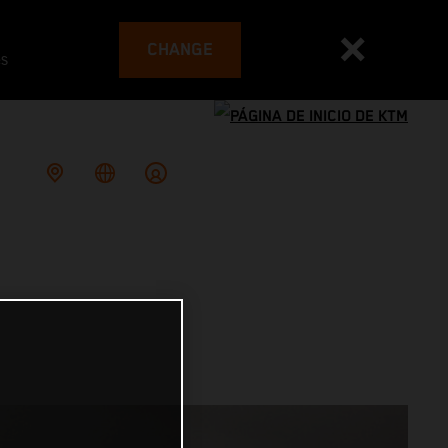
CHANGE
es