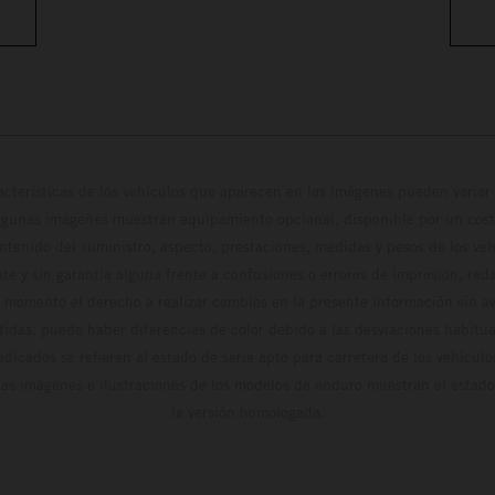
cterísticas de los vehículos que aparecen en las imágenes pueden variar 
algunas imágenes muestran equipamiento opcional, disponible por un coste
ontenido del suministro, aspecto, prestaciones, medidas y pesos de los ve
te y sin garantía alguna frente a confusiones o errores de impresión, reda
 momento el derecho a realizar cambios en la presente información sin avi
stidas, puede haber diferencias de color debido a las desviaciones habitua
dicados se refieren al estado de serie apto para carretera de los vehícul
Las imágenes e ilustraciones de los modelos de enduro muestran el estad
la versión homologada.