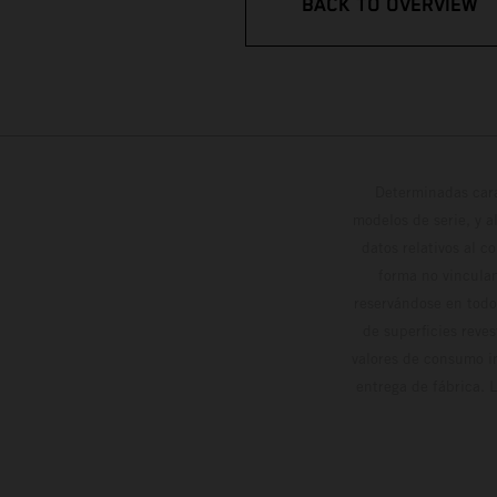
BACK TO OVERVIEW
Determinadas cara
modelos de serie, y 
datos relativos al c
forma no vinculan
reservándose en todo
de superficies reve
valores de consumo in
entrega de fábrica. 