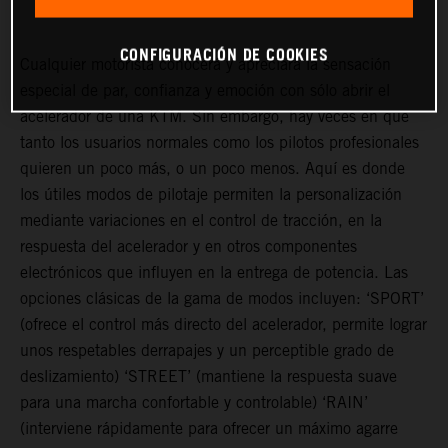
CONFIGURACIÓN DE COOKIES
Cualquier motorista conocerá y apreciará la sensación
especial de par, confianza y emoción con sólo abrir el
acelerador de una KTM. Sin embargo, hay veces en que
tanto los usuarios normales como los pilotos profesionales
quieren un poco más, o un poco menos. Aquí es donde
los útiles modos de pilotaje permiten la personalización
mediante variaciones en el control de tracción, en la
respuesta del acelerador y en otros componentes
electrónicos que influyen en la entrega de potencia. Las
opciones clásicas de la gama de modos incluyen: ‘SPORT’
(ofrece el control más directo del acelerador, permite lograr
unos respetables derrapajes y un perceptible grado de
deslizamiento) ‘STREET’ (mantiene la respuesta suave
para una marcha confortable y controlable) ‘RAIN’
(interviene rápidamente para ofrecer un máximo agarre