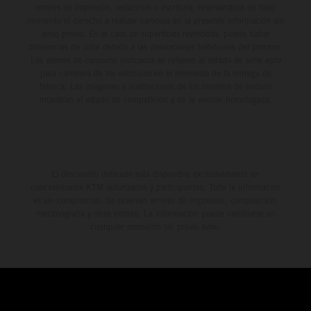
errores de impresión, redacción o escritura; reservándose en todo
momento el derecho a realizar cambios en la presente información sin
aviso previo. En el caso de superficies revestidas, puede haber
diferencias de color debido a las desviaciones habituales del proceso.
Los valores de consumo indicados se refieren al estado de serie apto
para carretera de los vehículos en el momento de la entrega de
fábrica. Las imágenes e ilustraciones de los modelos de enduro
muestran el estado de competición y no la versión homologada.
El descuento indicado está disponible exclusivamente en
concesionarios KTM autorizados y participantes. Toda la información
es sin compromiso. Se reservan errores de impresión, composición,
mecanografía y otros errores. La información puede cambiarse en
cualquier momento sin previo aviso.