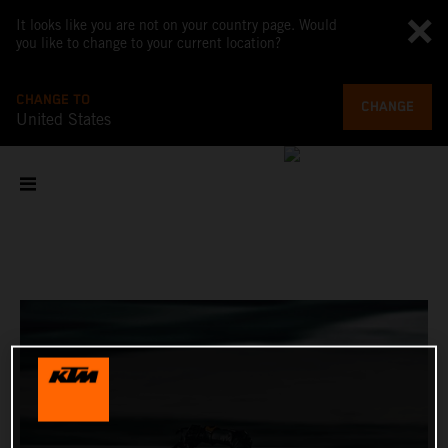
It looks like you are not on your country page. Would
you like to change to your current location?
CHANGE TO
CHANGE
United States