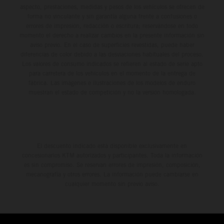
aspecto, prestaciones, medidas y pesos de los vehículos se ofrecen de
forma no vinculante y sin garantía alguna frente a confusiones o
errores de impresión, redacción o escritura; reservándose en todo
momento el derecho a realizar cambios en la presente información sin
aviso previo. En el caso de superficies revestidas, puede haber
diferencias de color debido a las desviaciones habituales del proceso.
Los valores de consumo indicados se refieren al estado de serie apto
para carretera de los vehículos en el momento de la entrega de
fábrica. Las imágenes e ilustraciones de los modelos de enduro
muestran el estado de competición y no la versión homologada.
El descuento indicado está disponible exclusivamente en
concesionarios KTM autorizados y participantes. Toda la información
es sin compromiso. Se reservan errores de impresión, composición,
mecanografía y otros errores. La información puede cambiarse en
cualquier momento sin previo aviso.