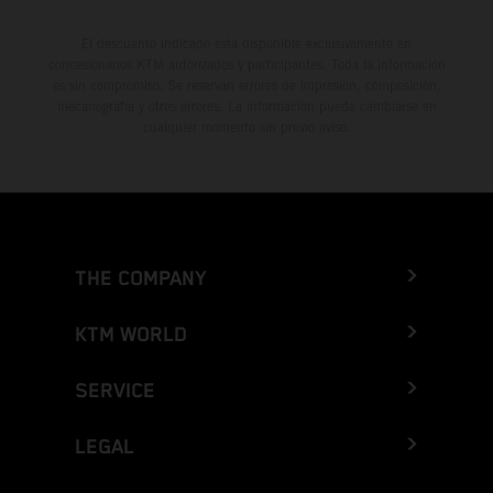
El descuento indicado está disponible exclusivamente en
concesionarios KTM autorizados y participantes. Toda la información
es sin compromiso. Se reservan errores de impresión, composición,
mecanografía y otros errores. La información puede cambiarse en
cualquier momento sin previo aviso.
THE COMPANY
KTM WORLD
SERVICE
LEGAL