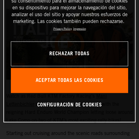
su consentimiento para el almacenamiento de cookies
en su dispositivo para mejorar la navegación del sitio,
analizar el uso del sitio y apoyar nuestros esfuerzos de
marketing. Las cookies también pueden rechazarse.
Privacy Policy
Impresión
RECHAZAR TODAS
ACEPTAR TODAS LAS COOKIES
Watch as Red Bull KTM Factory Racing’s
Mani
CONFIGURACIÓN DE COOKIES
Lettenbichler
switches disciplines for a day, with the
reigning Hard Enduro World Champion letting loose around
Lake Como on two of KTM’s most exciting rally bikes!
Starting out cruising around the scenic roads surrounding