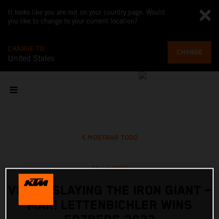
It looks like you are not on your country page. Would
you like to change to your current location?
CHANGE TO
CHANGE
United States
MOSTRAR TODO
14 jun 2023
VIDEO: SLAYING THE IRON GIANT –
MANI LETTENBICHLER WINS