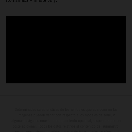
Romaniacs – in late July.
Determinadas características de los vehículos que aparecen en las
imágenes pueden variar con respecto a los modelos de serie, y
algunas imágenes muestran equipamiento opcional, disponible por un
coste adicional. Todos los datos relativos al contenido del suministro,
aspecto, prestaciones, medidas y pesos de los vehículos se ofrecen de