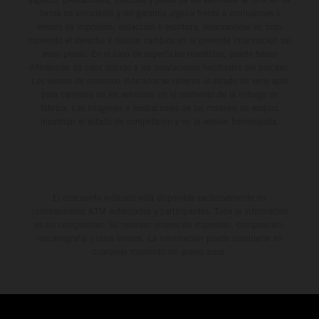
forma no vinculante y sin garantía alguna frente a confusiones o
errores de impresión, redacción o escritura; reservándose en todo
momento el derecho a realizar cambios en la presente información sin
aviso previo. En el caso de superficies revestidas, puede haber
diferencias de color debido a las desviaciones habituales del proceso.
Los valores de consumo indicados se refieren al estado de serie apto
para carretera de los vehículos en el momento de la entrega de
fábrica. Las imágenes e ilustraciones de los modelos de enduro
muestran el estado de competición y no la versión homologada.
El descuento indicado está disponible exclusivamente en
concesionarios KTM autorizados y participantes. Toda la información
es sin compromiso. Se reservan errores de impresión, composición,
mecanografía y otros errores. La información puede cambiarse en
cualquier momento sin previo aviso.