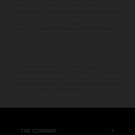
momento el derecho a realizar cambios en la presente información sin
aviso previo. En el caso de superficies revestidas, puede haber
diferencias de color debido a las desviaciones habituales del proceso.
Los valores de consumo indicados se refieren al estado de serie apto
para carretera de los vehículos en el momento de la entrega de
fábrica. Las imágenes e ilustraciones de los modelos de enduro
muestran el estado de competición y no la versión homologada.
El descuento indicado está disponible exclusivamente en
concesionarios KTM autorizados y participantes. Toda la información
es sin compromiso. Se reservan errores de impresión, composición,
mecanografía y otros errores. La información puede cambiarse en
cualquier momento sin previo aviso.
THE COMPANY