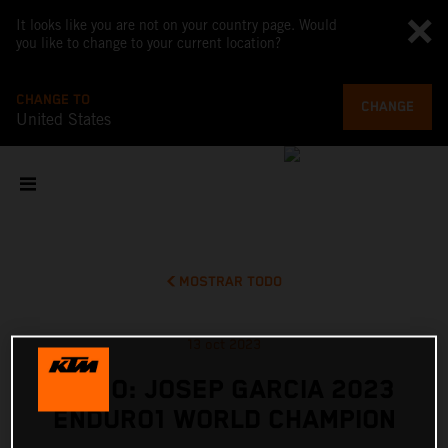
It looks like you are not on your country page. Would
you like to change to your current location?
CHANGE TO
CHANGE
United States
MOSTRAR TODO
13 oct 2023
VIDEO: JOSEP GARCIA 2023
ENDURO1 WORLD CHAMPION