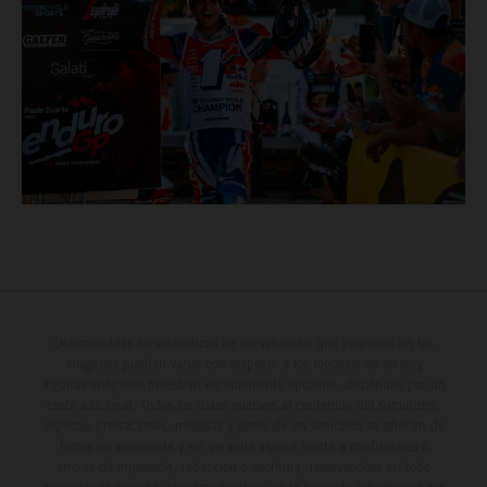
Determinadas características de los vehículos que aparecen en las
imágenes pueden variar con respecto a los modelos de serie, y
algunas imágenes muestran equipamiento opcional, disponible por un
coste adicional. Todos los datos relativos al contenido del suministro,
aspecto, prestaciones, medidas y pesos de los vehículos se ofrecen de
forma no vinculante y sin garantía alguna frente a confusiones o
errores de impresión, redacción o escritura; reservándose en todo