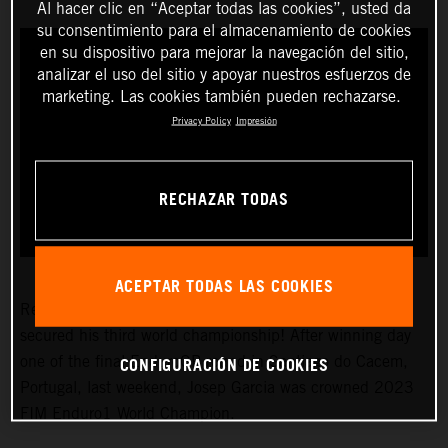
Al hacer clic en “Aceptar todas las cookies”, usted da
su consentimiento para el almacenamiento de cookies
en su dispositivo para mejorar la navegación del sitio,
analizar el uso del sitio y apoyar nuestros esfuerzos de
marketing. Las cookies también pueden rechazarse.
Privacy Policy
Impresión
RECHAZAR TODAS
ACEPTAR TODAS LAS COOKIES
Red Bull KTM Factory Racing’s
Josep Garcia
recently
secured his third world championship! After winning day
CONFIGURACIÓN DE COOKIES
one of the final EnduroGP round in Santiago do Cacem,
Portugal, last weekend, Josep Garcia was crowned 2023
FIM Enduro1 World Champion.