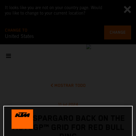
It looks like you are not on your country page. Would
you like to change to your current location?
CHANGE TO
CHANGE
United States
MOSTRAR TODO
11 jul 2024
POL ESPARGARO BACK ON THE
MOTOGP™ GRID FOR RED BULL