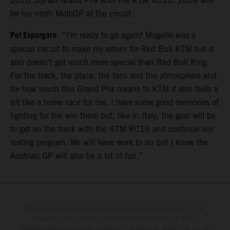
2020 Styrian Grand Prix with the KTM RC16. 2024 will
be his ninth MotoGP at the circuit.
Pol Espargaro
: “I’m ready to go again! Mugello was a
special circuit to make my return for Red Bull KTM but it
also doesn’t get much more special than Red Bull Ring.
For the track, the place, the fans and the atmosphere and
for how much this Grand Prix means to KTM it also feels a
bit like a home race for me. I have some good memories of
fighting for the win there but, like in Italy, the goal will be
to get on the track with the KTM RC16 and continue our
testing program. We will have work to do but I know the
Austrian GP will also be a lot of fun.”
Determinadas características de los vehículos que aparecen en las
imágenes pueden variar con respecto a los modelos de serie, y
algunas imágenes muestran equipamiento opcional, disponible por un