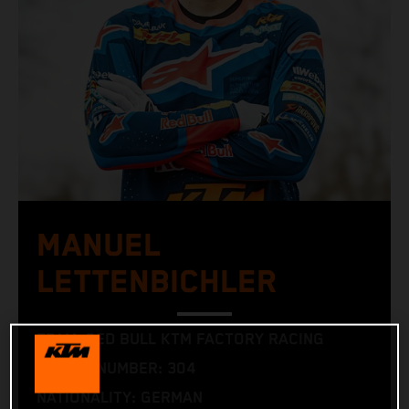
MANUEL
LETTENBICHLER
TEAM: RED BULL KTM FACTORY RACING
RACING NUMBER: 304
NATIONALITY: GERMAN