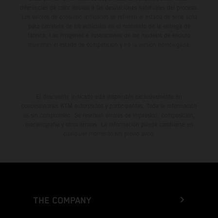
diferencias de color debido a las desviaciones habituales del proceso.
Los valores de consumo indicados se refieren al estado de serie apto
para carretera de los vehículos en el momento de la entrega de
fábrica. Las imágenes e ilustraciones de los modelos de enduro
muestran el estado de competición y no la versión homologada.
El descuento indicado está disponible exclusivamente en
concesionarios KTM autorizados y participantes. Toda la información
es sin compromiso. Se reservan errores de impresión, composición,
mecanografía y otros errores. La información puede cambiarse en
cualquier momento sin previo aviso.
THE COMPANY