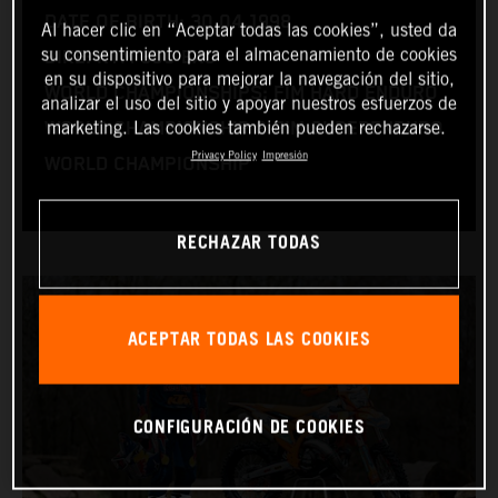
DATE OF BIRTH: 30.04.1998
Al hacer clic en “Aceptar todas las cookies”, usted da
su consentimiento para el almacenamiento de cookies
BIKE: KTM 300 EXC
en su dispositivo para mejorar la navegación del sitio,
WORLD CHAMPIONSHIPS: FIM HARD ENDURO
analizar el uso del sitio y apoyar nuestros esfuerzos de
marketing. Las cookies también pueden rechazarse.
WORLD CHAMPIONSHIP & FIM SUPERENDURO
Privacy Policy
Impresión
WORLD CHAMPIONSHIP
RECHAZAR TODAS
ACEPTAR TODAS LAS COOKIES
CONFIGURACIÓN DE COOKIES