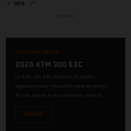
2016
st
– 1
LEER MÁS
LEGENDARY ENDURO
2026 KTM 300 EXC
La KTM 300 EXC mantiene un estatus
legendario como indiscutible reina del enduro.
No sólo ostenta el reconocimiento como el
modelo más radical del Hard Enduro, sino que
sigue siendo inigualable cuando se trata de
EXPLORE
ingenio, furia y franca diversión de pilotaje en 2