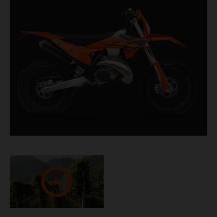
tiempos. Con un motor de 2 tiempos de
inyección a prueba de bombas, capaz de
producir un gran par motor a bajas revoluciones y
una gran potencia a alto régimen, es el arma
ideal para enfrentarse a los más desafiantes
terrenos.