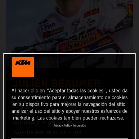
JULIEN BEAUMER
Al hacer clic en “Aceptar todas las cookies”, usted da
su consentimiento para el almacenamiento de cookies
TEAM: RED BULL KTM FACTORY RACING
en su dispositivo para mejorar la navegación del sitio,
analizar el uso del sitio y apoyar nuestros esfuerzos de
RACING NUMBER: 13
marketing. Las cookies también pueden rechazarse.
NATIONALITY: AMERICAN
Privacy Policy
Impresión
DATE OF BIRTH: 12.05.2006