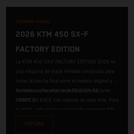
TEARING AHEAD
2026 KTM 450 SX-F
FACTORY EDITION
La KTM 450 SX-F FACTORY EDITION 2026 es
una máquina de tirada limitada construida para
borrar la brecha final entre el modelo original y el
de fábrica, ofreciendo auténticas prestaciones
Aspectos destacados de la EDICIÓN DE
READY TO RACE con mejoras de nivel élite. Para
FÁBRICA:
la 2026, esto incluye la horquilla delantera WP
XACT PRO 7548 y el amortiguador trasero WP
EXPLORE
XACT PRO 8950 de serie. Diseñado para pilotos