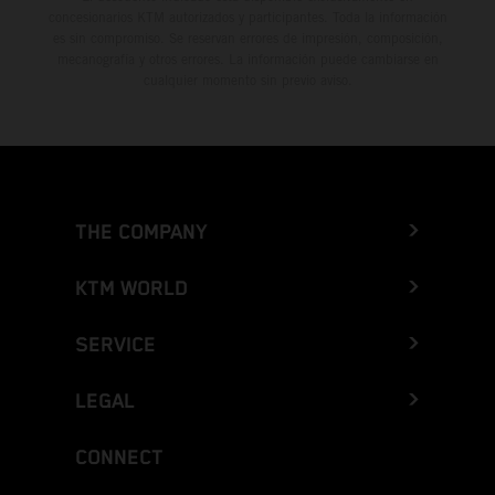
concesionarios KTM autorizados y participantes. Toda la información
es sin compromiso. Se reservan errores de impresión, composición,
mecanografía y otros errores. La información puede cambiarse en
cualquier momento sin previo aviso.
THE COMPANY
KTM WORLD
SERVICE
LEGAL
CONNECT