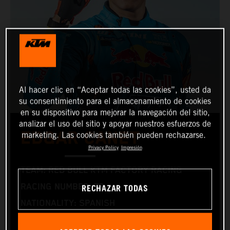
Al hacer clic en “Aceptar todas las cookies”, usted da
su consentimiento para el almacenamiento de cookies
en su dispositivo para mejorar la navegación del sitio,
analizar el uso del sitio y apoyar nuestros esfuerzos de
EDGAR CANET
marketing. Las cookies también pueden rechazarse.
Privacy Policy
Impresión
TEAM: RED BULL KTM FACTORY RACING
RECHAZAR TODAS
RACING NUMBER: 73
NATIONALITY: SPANISH
BIRTHDAY: 16.03.2005