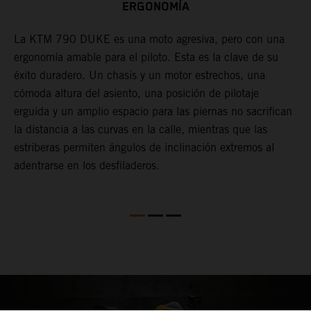
ERGONOMÍA
La KTM 790 DUKE es una moto agresiva, pero con una
C
ergonomía amable para el piloto. Esta es la clave de su
b
o
éxito duradero. Un chasis y un motor estrechos, una
m
.
cómoda altura del asiento, una posición de pilotaje
f
erguida y un amplio espacio para las piernas no sacrifican
p
os
la distancia a las curvas en la calle, mientras que las
d
estriberas permiten ángulos de inclinación extremos al
t
adentrarse en los desfiladeros.
p
a
d