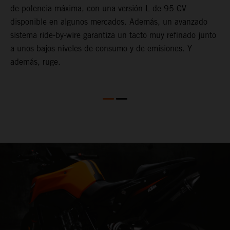
de potencia máxima, con una versión L de 95 CV
S
on
disponible en algunos mercados. Además, un avanzado
d
sistema ride-by-wire garantiza un tacto muy refinado junto
u
a unos bajos niveles de consumo y de emisiones. Y
i
además, ruge.
a
u
r
n
p
m
o
n
u
e