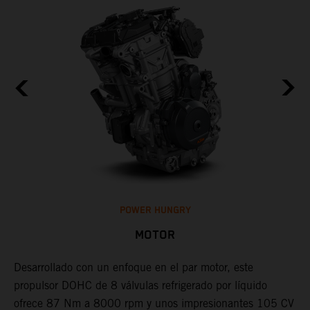
POWER HUNGRY
MOTOR
Desarrollado con un enfoque en el par motor, este
C
propulsor DOHC de 8 válvulas refrigerado por líquido
K
la
ofrece 87 Nm a 8000 rpm y unos impresionantes 105 CV
c