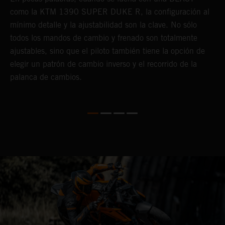
como la KTM 1390 SUPER DUKE R, la configuración al
m
n
mínimo detalle y la ajustabilidad son la clave. No sólo
s
todos los mandos de cambio y frenado son totalmente
p
ca
ajustables, sino que el piloto también tiene la opción de
i
elegir un patrón de cambio inverso y el recorrido de la
d
palanca de cambios.
a