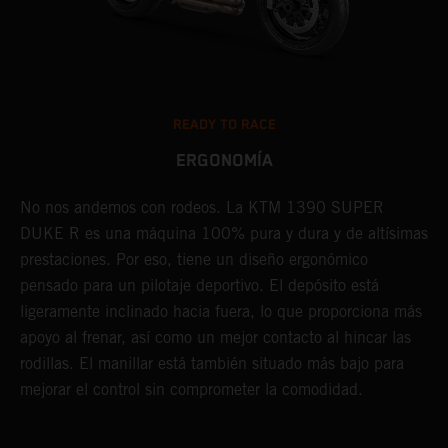
READY TO RACE
ERGONOMÍA
No nos andemos con rodeos. La KTM 1390 SUPER
C
as
DUKE R es una máquina 100% pura y dura y de altísimas
e
prestaciones. Por eso, tiene un diseño ergonómico
d
a.
pensado para un pilotaje deportivo. El depósito está
m
ligeramente inclinado hacia fuera, lo que proporciona más
P
apoyo al frenar, así como un mejor contacto al hincar las
ú
rodillas. El manillar está también situado más bajo para
l
mejorar el control sin comprometer la comodidad.
l
c
p