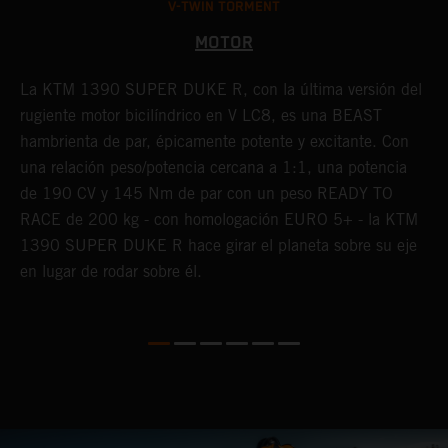
V-TWIN TORMENT
MOTOR
La KTM 1390 SUPER DUKE R, con la última versión del
U
s
rugiente motor bicilíndrico en V LC8, es una BEAST
d
hambrienta de par, épicamente potente y excitante. Con
r
una relación peso/potencia cercana a 1:1, una potencia
a
de 190 CV y 145 Nm de par con un peso READY TO
f
RACE de 200 kg - con homologación EURO 5+ - la KTM
g
1390 SUPER DUKE R hace girar el planeta sobre su eje
m
en lugar de rodar sobre él.