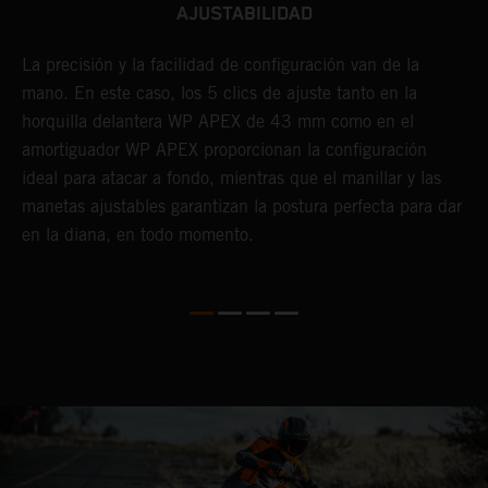
AJUSTABILIDAD
La precisión y la facilidad de configuración van de la
L
mano. En este caso, los 5 clics de ajuste tanto en la
a
horquilla delantera WP APEX de 43 mm como en el
r
amortiguador WP APEX proporcionan la configuración
e
ideal para atacar a fondo, mientras que el manillar y las
a
r
manetas ajustables garantizan la postura perfecta para dar
c
e
en la diana, en todo momento.
K
i
l
p