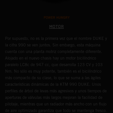
POWER HUNGRY
MOTOR
Por supuesto, no es la primera vez que el nombre DUKE y
C
ra
la cifra 990 se ven juntos. Sin embargo, esta máquina
K
cuenta con una planta motriz completamente diferente.
c
Alojado en el nuevo chasis hay un motor bicilíndrico
S
paralelo LC8c de 947 cc, que desarrolla 123 CV y 103
d
Nm. No sólo es muy potente, también es el bicilíndrico
u
más compacto de su clase, lo que se suma a las ágiles
i
características dinámicas de la KTM 990 DUKE. Unos
a
perfiles de árbol de levas más agresivos y unos tiempos de
r
aperturas de válvulas más largos mejoran la facilidad de
n
pilotaje, mientras que un radiador más ancho con un flujo
p
de aire optimizado garantiza que todo se mantenga fresco.
m