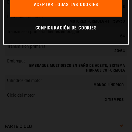
EMS
ACEPTAR TODAS LAS COOKIES
KEIHIN PWK 28
Lubricante de motor
MOTOREX FORMULA 4T 15W/50
CONFIGURACIÓN DE COOKIES
Transmisión primaria dientes embrague
64
Transmisión primaria
20:64
Embrague
EMBRAGUE MULTIDISCO EN BAÑO DE ACEITE, SISTEMA
HIDRÁULICO FORMULA
Cilindros del motor
MONOCILÍNDRICO
Ciclo del motor
2 TIEMPOS
PARTE CICLO