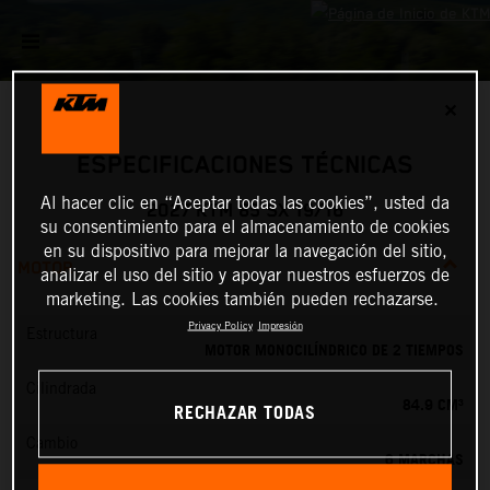
✕
ESPECIFICACIONES TÉCNICAS
Al hacer clic en “Aceptar todas las cookies”, usted da
2027 KTM 85 SX 19/16
su consentimiento para el almacenamiento de cookies
en su dispositivo para mejorar la navegación del sitio,
MOTOR
analizar el uso del sitio y apoyar nuestros esfuerzos de
marketing. Las cookies también pueden rechazarse.
Privacy Policy
Impresión
Estructura
MOTOR MONOCILÍNDRICO DE 2 TIEMPOS
Cilindrada
84.9 CM³
RECHAZAR TODAS
Cambio
6 MARCHAS