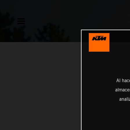
Al hac
almacen
anali