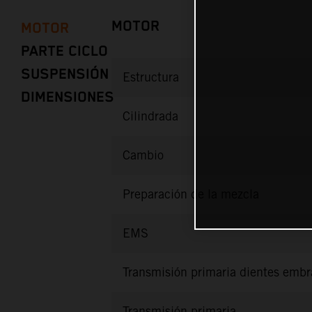
MOTOR
MOTOR
PARTE CICLO
SUSPENSIÓN
Estructura
DIMENSIONES
Cilindrada
Cambio
Preparación de la mezcla
EMS
Transmisión primaria dientes emb
Transmisión primaria