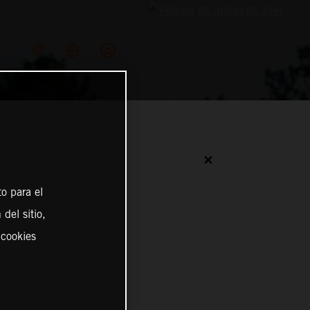
✕
o para el
del sitio,
 cookies