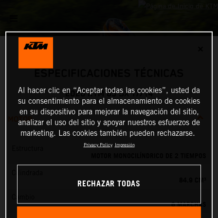
✕
ESPECIFICACIONES TÉCNICAS
Al hacer clic en “Aceptar todas las cookies”, usted da
2026 KTM 85 SX 17/14
su consentimiento para el almacenamiento de cookies
en su dispositivo para mejorar la navegación del sitio,
MOTOR
analizar el uso del sitio y apoyar nuestros esfuerzos de
marketing. Las cookies también pueden rechazarse.
Privacy Policy
Impresión
Estructura
MOTOR MONOCILÍNDRICO DE 2 TIEMPOS
Cilindrada
84.9 CM³
RECHAZAR TODAS
Cambio
6 MARCHAS