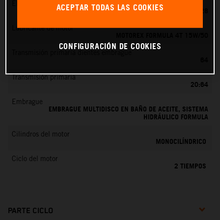
EMS
ACEPTAR TODAS LAS COOKIES
KEIHIN PWK 28
Lubricante de motor
MOTOREX FORMULA 4T 15W/50
CONFIGURACIÓN DE COOKIES
Transmisión primaria dientes embrague
64
Transmisión primaria
20:64
Embrague
EMBRAGUE MULTIDISCO EN BAÑO DE ACEITE, SISTEMA
HIDRÁULICO FORMULA
Cilindros del motor
MONOCILÍNDRICO
Ciclo del motor
2 TIEMPOS
PARTE CICLO