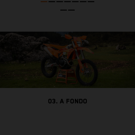
t
c
03. A FONDO