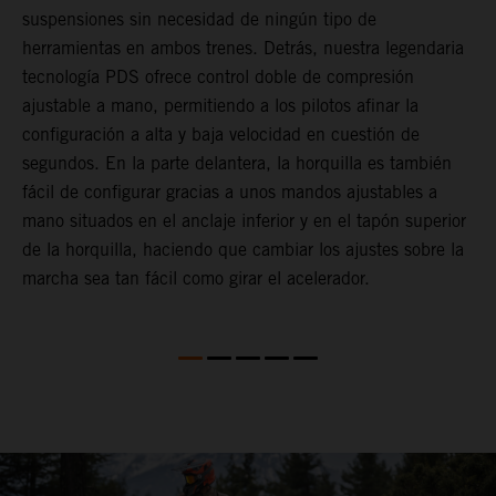
suspensiones sin necesidad de ningún tipo de
p
herramientas en ambos trenes. Detrás, nuestra legendaria
t
tecnología PDS ofrece control doble de compresión
m
ajustable a mano, permitiendo a los pilotos afinar la
a
configuración a alta y baja velocidad en cuestión de
f
segundos. En la parte delantera, la horquilla es también
d
fácil de configurar gracias a unos mandos ajustables a
T
mano situados en el anclaje inferior y en el tapón superior
s
de la horquilla, haciendo que cambiar los ajustes sobre la
s
marcha sea tan fácil como girar el acelerador.
a
m