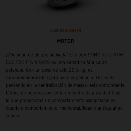
SLEDGEHAMMER
MOTOR
¡Velocidad de ataque activada! El motor SOHC de la KTM
L
500 EXC-F SIX DAYS es una auténtica fábrica de
u
X
potencia. Con un peso de sólo 29,5 kg, es
m
extraordinariamente ligero para su potencia. Diseñado
f
pensando en la centralización de masas, esta contundente
f
fábrica de potencia presenta un centro de gravedad bajo,
e
lo que proporciona un comportamiento excepcional en
a
cuanto a comportamiento, maniobrabilidad y antisquat en
c
general.
e
i
c