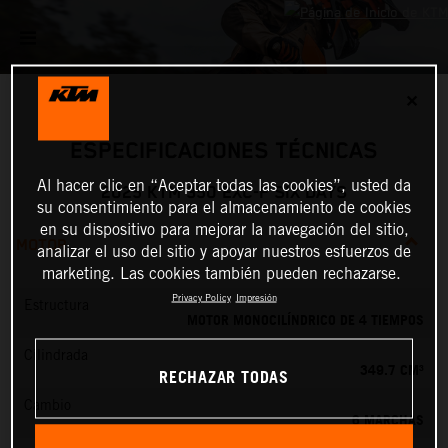
✕
ESPECIFICACIONES TÉCNICAS
Al hacer clic en “Aceptar todas las cookies”, usted da
2025 KTM 350 EXC-F SIX DAYS
su consentimiento para el almacenamiento de cookies
en su dispositivo para mejorar la navegación del sitio,
MOTOR
analizar el uso del sitio y apoyar nuestros esfuerzos de
marketing. Las cookies también pueden rechazarse.
Privacy Policy
Impresión
Estructura
MOTOR MONOCILÍNDRICO DE 4 TIEMPOS
Cilindrada
349.7 CM³
RECHAZAR TODAS
Cambio
6 MARCHAS