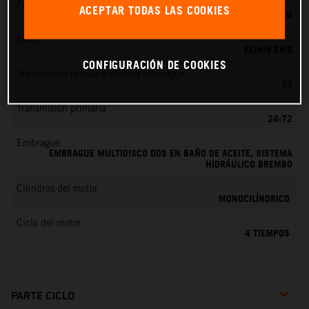
Preparación de la mezcla
ACEPTAR TODAS LAS COOKIES
KEIHIN EFI, TOBERA DE 42 MM
EMS
KEIHIN EMS
CONFIGURACIÓN DE COOKIES
Transmisión primaria dientes embrague
72
Transmisión primaria
24:72
Embrague
EMBRAGUE MULTIDISCO DDS EN BAÑO DE ACEITE, SISTEMA
HIDRÁULICO BREMBO
Cilindros del motor
MONOCILÍNDRICO
Ciclo del motor
4 TIEMPOS
PARTE CICLO