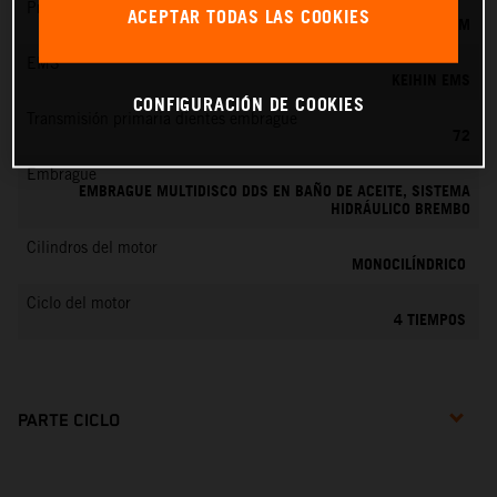
Preparación de la mezcla
ACEPTAR TODAS LAS COOKIES
KEIHIN EFI, TOBERA DE 42 MM
EMS
KEIHIN EMS
CONFIGURACIÓN DE COOKIES
Transmisión primaria dientes embrague
72
Embrague
EMBRAGUE MULTIDISCO DDS EN BAÑO DE ACEITE, SISTEMA
HIDRÁULICO BREMBO
Cilindros del motor
MONOCILÍNDRICO
Ciclo del motor
4 TIEMPOS
PARTE CICLO