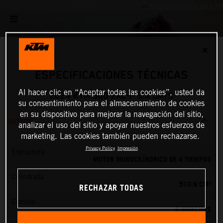
✕
ESPECIFICACIONES TÉCNICAS
Al hacer clic en “Aceptar todas las cookies”, usted da
2024 KTM 500 EXC-F SIX DAYS
su consentimiento para el almacenamiento de cookies
en su dispositivo para mejorar la navegación del sitio,
MOTOR
analizar el uso del sitio y apoyar nuestros esfuerzos de
marketing. Las cookies también pueden rechazarse.
Privacy Policy
Impresión
Estructura
MOTOR MONOCILÍNDRICO DE 4 TIEMPOS
Cilindrada
510.9 CM³
RECHAZAR TODAS
Cambio
6 MARCHAS