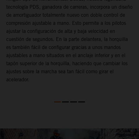
r
tecnología PDS, ganadora de carreras, incorpora un diseño
U
or
de amortiguador totalmente nuevo con doble control de
l
compresión ajustable a mano. Esto permite a los pilotos
s
ajustar la configuración de alta y baja velocidad en
T
cuestión de segundos. En la parte delantera, la horquilla
p
es también fácil de configurar gracias a unos mandos
f
ajustables a mano situados en el anclaje inferior y en el
f
tapón superior de la horquilla, haciendo que cambiar los
p
ajustes sobre la marcha sea tan fácil como girar el
acelerador.