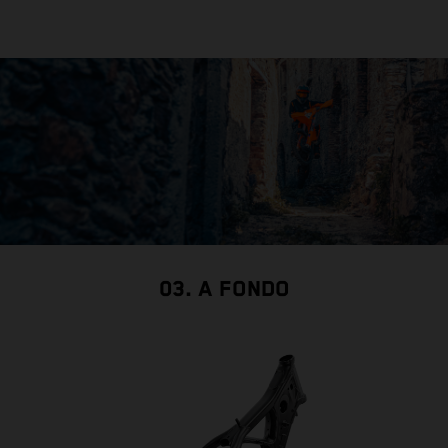
t
c
03. A FONDO