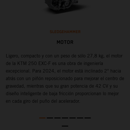
SLEDGEHAMMER
MOTOR
Ligero, compacto y con un peso de sólo 27,8 kg, el motor
L
de la KTM 250 EXC-F es una obra de ingeniería
u
excepcional. Para 2024, el motor está inclinado 2° hacia
E
o
atrás con un piñón reposicionado para mejorar el centro de
f
a
gravedad, mientras que su gran potencia de 42 CV y su
e
diseño inteligente de baja fricción proporcionan lo mejor
a
en cada giro del puño del acelerador.
c
n
e
te
i
c