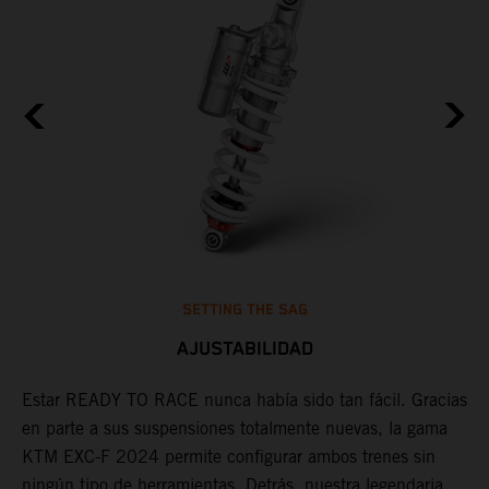
SETTING THE SAG
AJUSTABILIDAD
Estar READY TO RACE nunca había sido tan fácil. Gracias
D
en parte a sus suspensiones totalmente nuevas, la gama
d
KTM EXC-F 2024 permite configurar ambos trenes sin
a
ningún tipo de herramientas. Detrás, nuestra legendaria
d