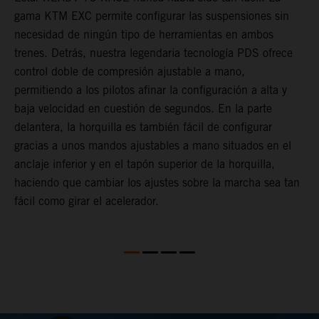
gama KTM EXC permite configurar las suspensiones sin
m
necesidad de ningún tipo de herramientas en ambos
p
trenes. Detrás, nuestra legendaria tecnología PDS ofrece
t
control doble de compresión ajustable a mano,
m
permitiendo a los pilotos afinar la configuración a alta y
a
baja velocidad en cuestión de segundos. En la parte
f
delantera, la horquilla es también fácil de configurar
d
gracias a unos mandos ajustables a mano situados en el
T
anclaje inferior y en el tapón superior de la horquilla,
s
haciendo que cambiar los ajustes sobre la marcha sea tan
s
fácil como girar el acelerador.
a
m