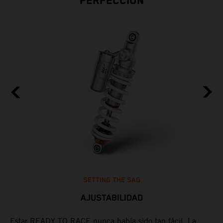
PERFECCIÓN
SETTING THE SAG
AJUSTABILIDAD
Estar READY TO RACE nunca había sido tan fácil. La
L