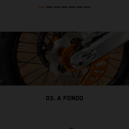
e
c
03. A FONDO