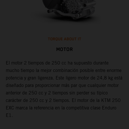
TORQUE ABOUT IT
MOTOR
El motor 2 tiempos de 250 cc ha supuesto durante
mucho tiempo la mejor combinación posible entre enorme
L
potencia y gran ligereza. Este ligero motor de 24,8 kg está
i
o
diseñado para proporcionar más par que cualquier motor
e
anterior de 250 cc y 2 tiempos sin perder su típico
c
carácter de 250 cc y 2 tiempos. El motor de la KTM 250
l
EXC marca la referencia en la competitiva clase Enduro
c
E1.
d
l