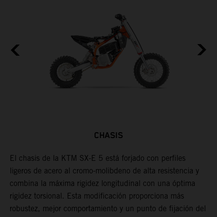
CHASIS
El chasis de la KTM SX-E 5 está forjado con perfiles
L
ligeros de acero al cromo-molibdeno de alta resistencia y
l
s,
combina la máxima rigidez longitudinal con una óptima
p
s
rigidez torsional. Esta modificación proporciona más
c
robustez, mejor comportamiento y un punto de fijación del
u