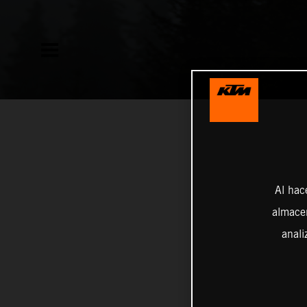
Al hac
almacen
anali