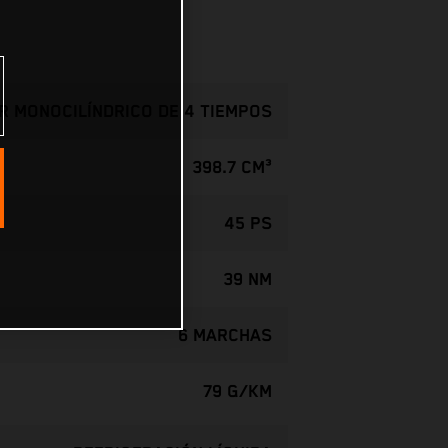
 MONOCILÍNDRICO DE 4 TIEMPOS
398.7 CM³
45 PS
39 NM
6 MARCHAS
79 G/KM