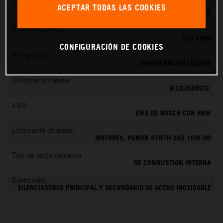
Cambio
ACEPTAR TODAS LAS COOKIES
6 MARCHAS
Emisiones de CO
2
103 G/KM
CONFIGURACIÓN DE COOKIES
Refrigeración
REFRIGERACIÓN LÍQUIDA
Cilindros del motor
BICILÍNDRICO
EMS
EMS DE BOSCH CON RBW
Lubricante de motor
MOTOREX, POWER SYNTH SAE 10W-50
Tipo de accionamiento
DE COMBUSTIÓN INTERNA
Silenciador
SILENCIADORES PRINCIPAL Y SECUNDARIO DE ACERO INOXIDABLE