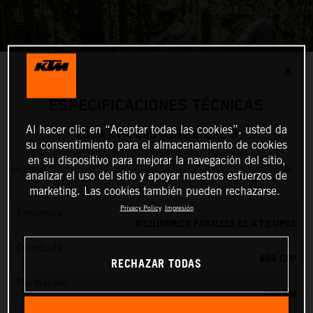
✕
ESPECIFICACIONES TÉCNICAS
Al hacer clic en “Aceptar todas las cookies”, usted da
2024 KTM 890 ADVENTURE R
su consentimiento para el almacenamiento de cookies
en su dispositivo para mejorar la navegación del sitio,
MOTOR
analizar el uso del sitio y apoyar nuestros esfuerzos de
marketing. Las cookies también pueden rechazarse.
Privacy Policy
Impresión
Estructura
BICILÍNDRICO PARALELO DE 4 TIEMPOS
Cilindrada
889 CM³
RECHAZAR TODAS
Par máximo
100 NM