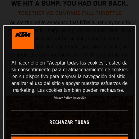
WE HIT A BUMP. YOU HAD OUR BACK.
TOGETHER WE CONTINUE FULL THROTTLE
We are thrilled to announce that KTM is not only here to
stay but ready to charge boldly into the future. With deep
appreciation for our passionate, orange-blooded
community, our dedicated team, and loyal partners, we
celebrate the continued journey of KTM as a brand built
Al hacer clic en “Aceptar todas las cookies”, usted da
on innovation, resilience, and unstoppable momentum.
su consentimiento para el almacenamiento de cookies
Let’s keep pushing boundaries, breaking limits, and riding
en su dispositivo para mejorar la navegación del sitio,
into the future – together.
analizar el uso del sitio y apoyar nuestros esfuerzos de
marketing. Las cookies también pueden rechazarse.
Privacy Policy
Impresión
RECHAZAR TODAS