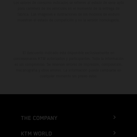
Los valores de consumo indicados se refieren al estado de serie apto
para carretera de los vehículos en el momento de la entrega de
fábrica. Las imágenes e ilustraciones de los modelos de enduro
muestran el estado de competición y no la versión homologada.
El descuento indicado está disponible exclusivamente en
concesionarios KTM autorizados y participantes. Toda la información
es sin compromiso. Se reservan errores de impresión, composición,
mecanografía y otros errores. La información puede cambiarse en
cualquier momento sin previo aviso.
THE COMPANY
KTM WORLD