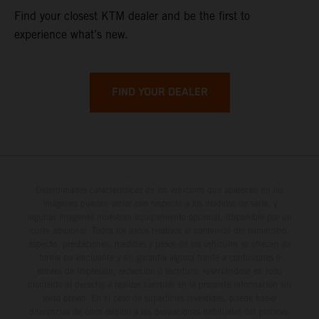
Find your closest KTM dealer and be the first to
experience what’s new.
FIND YOUR DEALER
Determinadas características de los vehículos que aparecen en las
imágenes pueden variar con respecto a los modelos de serie, y
algunas imágenes muestran equipamiento opcional, disponible por un
coste adicional. Todos los datos relativos al contenido del suministro,
aspecto, prestaciones, medidas y pesos de los vehículos se ofrecen de
forma no vinculante y sin garantía alguna frente a confusiones o
errores de impresión, redacción o escritura; reservándose en todo
momento el derecho a realizar cambios en la presente información sin
aviso previo. En el caso de superficies revestidas, puede haber
diferencias de color debido a las desviaciones habituales del proceso.