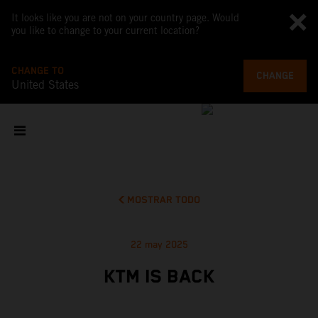
It looks like you are not on your country page. Would
you like to change to your current location?
CHANGE TO
CHANGE
United States
MOSTRAR TODO
22 may 2025
KTM IS BACK