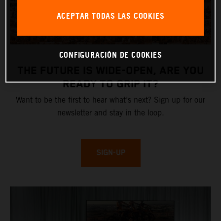
ACEPTAR TODAS LAS COOKIES
CONFIGURACIÓN DE COOKIES
THE FUTURE IS WIDE-OPEN, ARE YOU
READY TO GRIP IT?
Want to be the first to hear what’s next? Sign up for our
newsletter and stay in the loop.
SIGN-UP