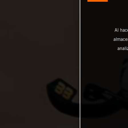
Al hac
almacen
anali