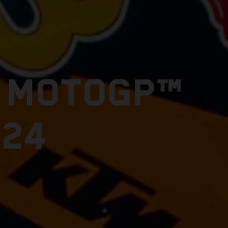
E MOTOGP™
024