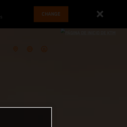
CHANGE
es