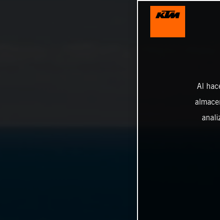
Al hac
almacen
anali