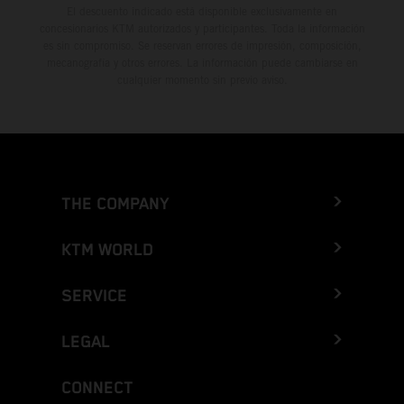
El descuento indicado está disponible exclusivamente en
concesionarios KTM autorizados y participantes. Toda la información
es sin compromiso. Se reservan errores de impresión, composición,
mecanografía y otros errores. La información puede cambiarse en
cualquier momento sin previo aviso.
THE COMPANY
KTM WORLD
SERVICE
LEGAL
CONNECT