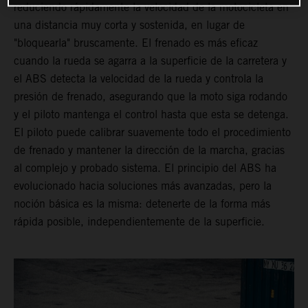
reduciendo rápidamente la velocidad de la motocicleta en
una distancia muy corta y sostenida, en lugar de
"bloquearla" bruscamente. El frenado es más eficaz
cuando la rueda se agarra a la superficie de la carretera y
el ABS detecta la velocidad de la rueda y controla la
presión de frenado, asegurando que la moto siga rodando
y el piloto mantenga el control hasta que esta se detenga.
El piloto puede calibrar suavemente todo el procedimiento
de frenado y mantener la dirección de la marcha, gracias
al complejo y probado sistema. El principio del ABS ha
evolucionado hacia soluciones más avanzadas, pero la
noción básica es la misma: detenerte de la forma más
rápida posible, independientemente de la superficie.