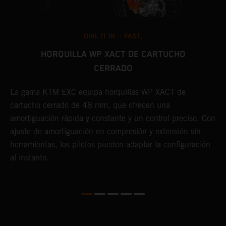
DIAL IT IN -- FAST.
HORQUILLA WP XACT DE CARTUCHO
CERRADO
E
a
La gama KTM EXC equipa horquillas WP XACT de
y
cartucho cerrado de 48 mm, que ofrecen una
t
amortiguación rápida y constante y un control preciso. Con
p
o
ajuste de amortiguación en compresión y extensión sin
herramientas, los pilotos pueden adaptar la configuración
al instante.