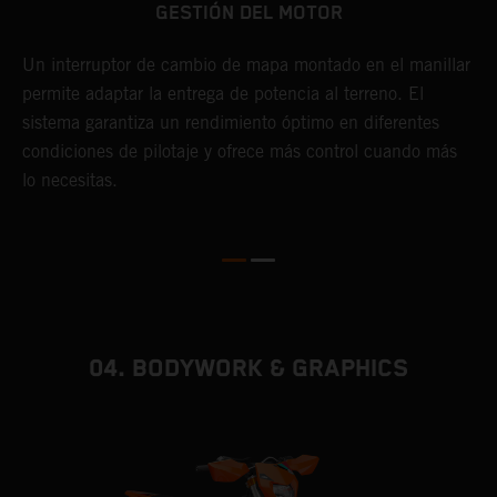
GESTIÓN DEL MOTOR
s
L
o
y
Un interruptor de cambio de mapa montado en el manillar
s
permite adaptar la entrega de potencia al terreno. El
l
sistema garantiza un rendimiento óptimo en diferentes
a
condiciones de pilotaje y ofrece más control cuando más
L
lo necesitas.
i
d
d
04. BODYWORK & GRAPHICS