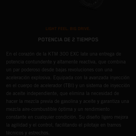
LIGHT FEEL. BIG DRIVE.
POTENCIA DE 2 TIEMPOS
En el corazón de la KTM 300 EXC late una entrega de
E
potencia contundente y altamente reactiva, que combina
o
un par poderoso desde bajas revoluciones con una
e
aceleración explosiva. Equipada con la avanzada inyección
s
en el cuerpo de acelerador (TBI) y un sistema de inyección
a
de aceite independiente, que elimina la necesidad de
s
hacer la mezcla previa de gasolina y aceite y garantiza una
l
mezcla aire-combustible óptima y un rendimiento
c
constante en cualquier condición. Su diseño ligero mejora
la agilidad y el control, facilitando el pilotaje en tramos
técnicos y estrechos.