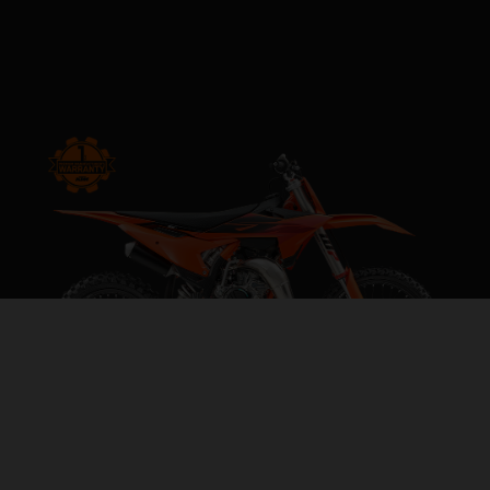
2027 KTM 85 SX 19/16
STEP INTO THE BIG LEAGUES