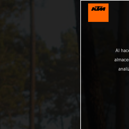
Al hac
almacen
anali