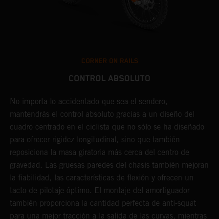
CORNER ON RAILS
CONTROL ABSOLUTO
No importa lo accidentado que sea el sendero,
L
mantendrás el control absoluto gracias a un diseño del
d
cuadro centrado en el ciclista que no sólo se ha diseñado
c
para ofrecer rigidez longitudinal, sino que también
p
reposiciona la masa giratoria más cerca del centro de
s
gravedad. Las gruesas paredes del chasis también mejoran
p
la fiabilidad, las características de flexión y ofrecen un
p
tacto de pilotaje óptimo. El montaje del amortiguador
h
también proporciona la cantidad perfecta de anti-squat
c
para una mejor tracción a la salida de las curvas, mientras
m