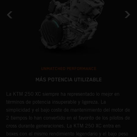
UNMATCHED PERFORMANCE
MÁS POTENCIA UTILIZABLE
de
La KTM 250 XC siempre ha representado lo mejor en
C
términos de potencia insuperable y ligereza. La
e
a
simplicidad y el bajo coste de mantenimiento del motor de
g
2 tiempos lo han convertido en el favorito de los pilotos de
u
cross durante generaciones. La KTM 250 XC entra en
l
boxes con el mismo rendimiento legendario y el bajo peso
p