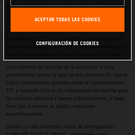
KTM y WP Suspension han creado nuevas generaciones
de Tecnología Semi Activa (SAT) para garantizar más
ACEPTAR TODAS LAS COOKIES
sensibilidad, tacto de pilotaje y posibilidades de
configuración de la moto. La Unidad de Control de las
Suspensiones (SCU) ajusta los índices de amortiguación
CONFIGURACIÓN DE COOKIES
con válvulas magnéticas en tiempo real para reaccionar a
las diferentes superficies y a las indicaciones del piloto.
Unos sensores de recorrido de la suspensión y unos
acelerómetros forman la base de este avanzado kit, que es
total y cómodamente ajustable desde la instrumentación
TFT y mediante clics en los interruptores del manillar para
las unidades delantera y trasera individualmente, y luego
dejar que el sistema se adapte y reaccione
automáticamente.
Cuenta con tres diferentes modos de amortiguación -
COMFORT, STREET, SPORT - disponibles como