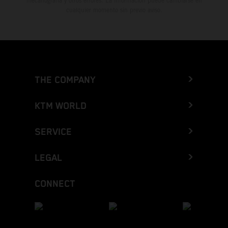
mecanografía y otros errores. La información puede cambiarse en
cualquier momento sin previo aviso.
THE COMPANY
KTM WORLD
SERVICE
LEGAL
CONNECT