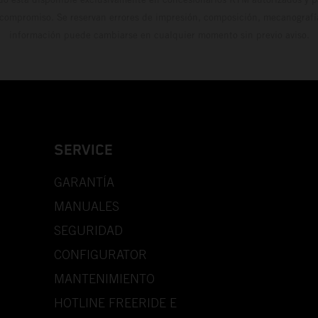
 compromiso. Se reservan errores de impresión, composición, mecanografía 
información puede cambiarse en cualquier momento sin previo aviso.
SERVICE
GARANTÍA
MANUALES
SEGURIDAD
CONFIGURATOR
MANTENIMIENTO
HOTLINE FREERIDE E