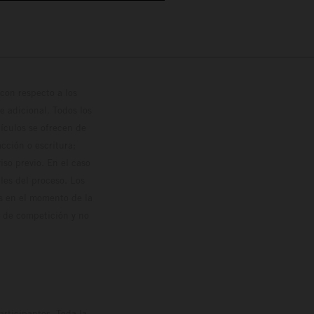
con respecto a los
 adicional. Todos los
hículos se ofrecen de
cción o escritura;
so previo. En el caso
les del proceso. Los
os en el momento de la
o de competición y no
rticipantes. Toda la