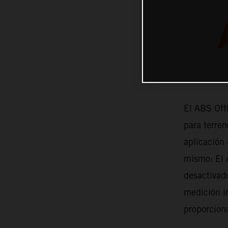
El ABS Off
para terren
aplicación 
mismo: El 
desactivado
medición in
proporciona