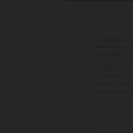
Determinadas cara
modelos de serie, y 
datos relativos al c
forma no vinculan
reservándose en todo
de superficies reve
valores de consumo in
entrega de fábrica. 
El descuento indica