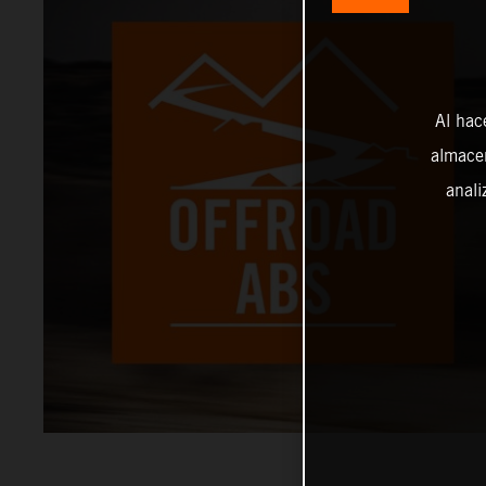
Al hac
almacen
anali