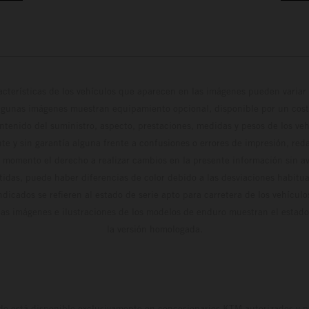
cterísticas de los vehículos que aparecen en las imágenes pueden variar 
algunas imágenes muestran equipamiento opcional, disponible por un coste
ontenido del suministro, aspecto, prestaciones, medidas y pesos de los ve
te y sin garantía alguna frente a confusiones o errores de impresión, reda
 momento el derecho a realizar cambios en la presente información sin avi
stidas, puede haber diferencias de color debido a las desviaciones habitua
dicados se refieren al estado de serie apto para carretera de los vehícul
Las imágenes e ilustraciones de los modelos de enduro muestran el estad
la versión homologada.
do está disponible exclusivamente en concesionarios KTM autorizados y pa