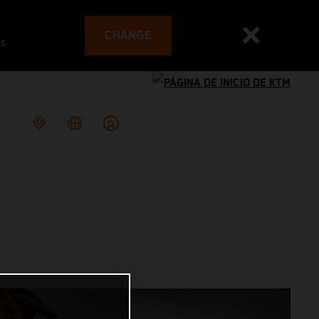
CHANGE
es