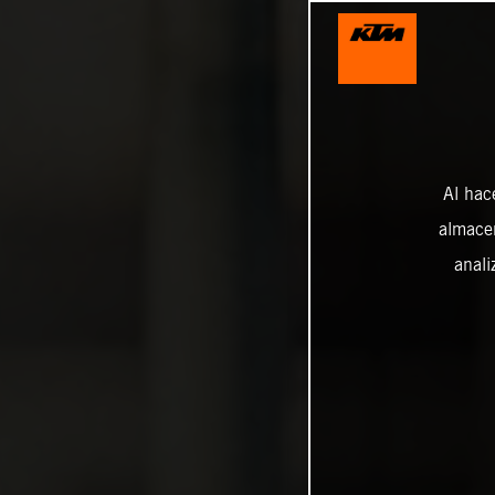
Al hac
almacen
anali