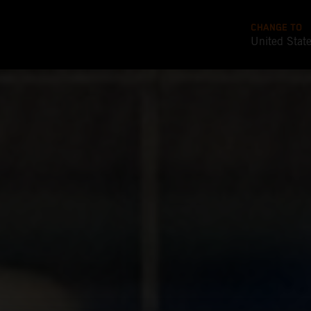
CHANGE TO
United Stat