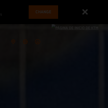
CHANGE
es