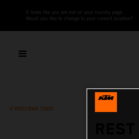
It looks like you are not on your country page.
Would you like to change to your current location?
MOSTRAR TODO
REST 