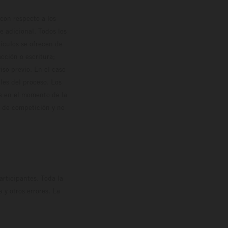
con respecto a los
 adicional. Todos los
hículos se ofrecen de
cción o escritura;
so previo. En el caso
les del proceso. Los
os en el momento de la
o de competición y no
rticipantes. Toda la
y otros errores. La