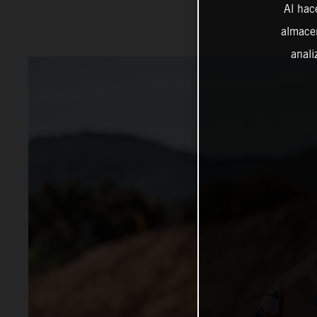
Al hac
almacen
anali