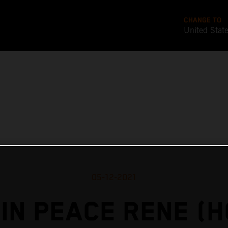
CHANGE TO
United Stat
05-12-2021
IN PEACE RENE (