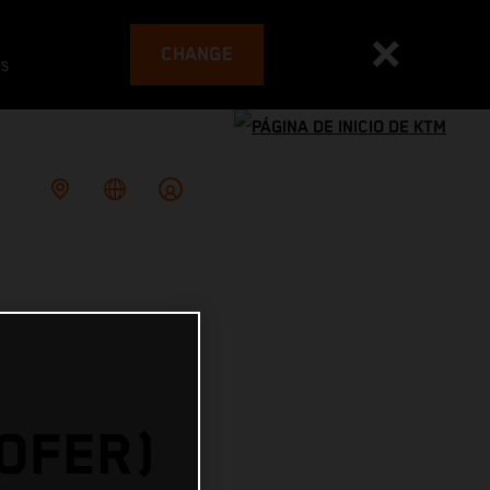
CHANGE
es
HOFER)