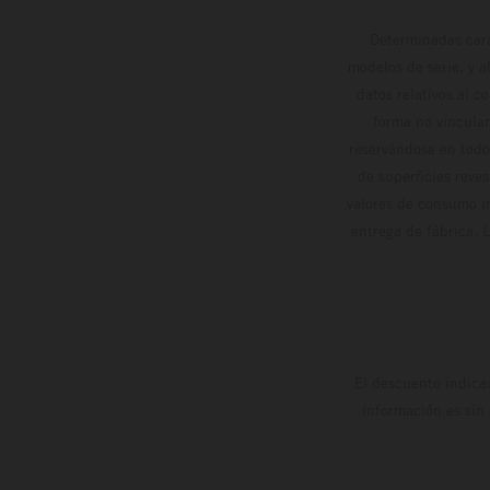
Determinadas cara
modelos de serie, y 
datos relativos al c
forma no vinculan
reservándose en todo
de superficies reve
valores de consumo in
entrega de fábrica. 
El descuento indica
información es sin