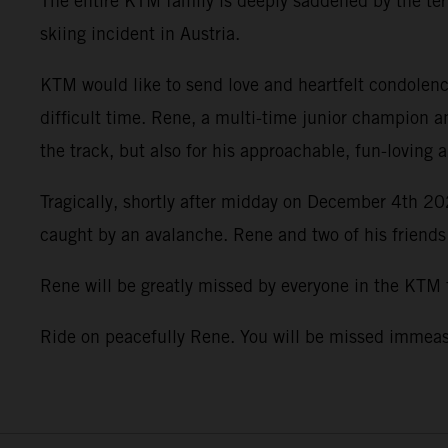
The entire KTM family is deeply saddened by the terr
skiing incident in Austria.
KTM would like to send love and heartfelt condolence
difficult time. Rene, a multi-time junior champion a
the track, but also for his approachable, fun-loving 
Tragically, shortly after midday on December 4th 202
caught by an avalanche. Rene and two of his friends
Rene will be greatly missed by everyone in the KTM
Ride on peacefully Rene. You will be missed imme