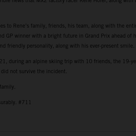
ible news that MX2 factory racer Rene Hofer, along with t
s to Rene’s family, friends, his team, along with the ent
nd GP winner with a bright future in Grand Prix ahead of h
and friendly personality, along with his ever-present smil
1, during an alpine skiing trip with 10 friends, the 19-ye
 did not survive the incident.
 family.
asurably. #711