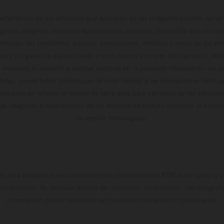
cterísticas de los vehículos que aparecen en las imágenes pueden variar 
algunas imágenes muestran equipamiento opcional, disponible por un coste
ontenido del suministro, aspecto, prestaciones, medidas y pesos de los ve
te y sin garantía alguna frente a confusiones o errores de impresión, reda
 momento el derecho a realizar cambios en la presente información sin avi
stidas, puede haber diferencias de color debido a las desviaciones habitua
dicados se refieren al estado de serie apto para carretera de los vehícul
Las imágenes e ilustraciones de los modelos de enduro muestran el estad
la versión homologada.
do está disponible exclusivamente en concesionarios KTM autorizados y pa
 compromiso. Se reservan errores de impresión, composición, mecanografía 
información puede cambiarse en cualquier momento sin previo aviso.